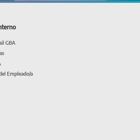
nterno
il GBA
as
A
 del Empleado/a