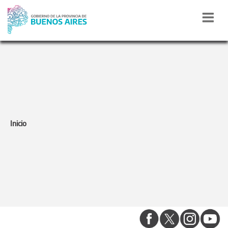
DESARROLLO DE LA
COMUNIDAD
Inicio
0800 - 666 7232
Calle 55 N° 570 - La Plata (1900)
Lunes a Viernes de 8 a 17 hs
privadadesarrolloba@gmail.com