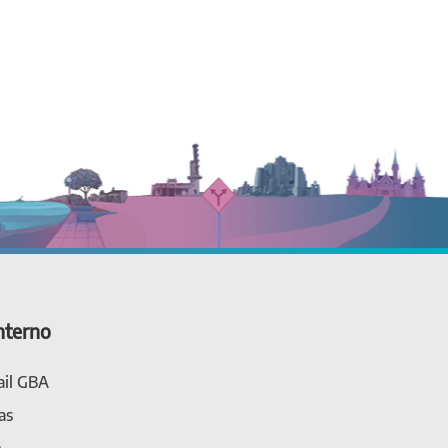
nterno
il GBA
as