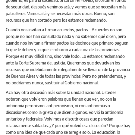
gobierno, es para la sociedad. Si cortan el FONID, si cortan el fondo
de seguridad, después venimos acá, y vemos que se necesitan más
patrulleros. Vamos allá y se necesitan más obras. Bueno, son
recursos que han cortado pero los estamos reclamando.
Cuando nos invitan a firmar acuerdos, pactos… Acuerdos no son,
porque no nos han consultado nada y no sabemos qué dicen, pero
cuando nos invitan a firmar pactos les decimos que primero paguen
lo que le deben y lo que le robaron a cada una de las provincias.
Porque es muy difícil sino, sino vale todo. Lo estamos reclamando
ante la Corte Suprema de Justicia. Queremos que devuelvan los
recursos que indebidamente e ilegalmente se llevaron de la provincia
de Buenos Aires y de todas las provincias. Pero no pretendemos, y
no podríamos nunca, sustituir al Gobierno nacional.
Acá hay otra discusión más sobre la unidad nacional. Ustedes
notaron que volvieron palabras que tienen que ver, no con la
antinomia peronismo-antiperonismo, ni con antinomias o
discusiones como la grieta que dicen algunos. Volvió la antinomia
unitarios y federales. Volvimos a discutir cosas que parecían
relativamente saldadas. ¿Y por qué volvió esa discusión? Porque hay
como una idea de que cada uno se arregle solo. La educación, la