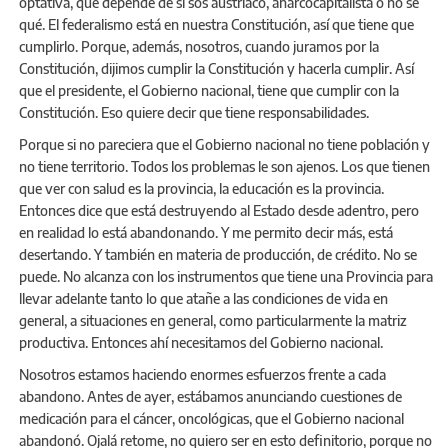
optativa, que depende de si sos austríaco, anarcocapitalista o no sé
qué. El federalismo está en nuestra Constitución, así que tiene que
cumplirlo. Porque, además, nosotros, cuando juramos por la
Constitución, dijimos cumplir la Constitución y hacerla cumplir. Así
que el presidente, el Gobierno nacional, tiene que cumplir con la
Constitución. Eso quiere decir que tiene responsabilidades.
Porque si no pareciera que el Gobierno nacional no tiene población y
no tiene territorio. Todos los problemas le son ajenos. Los que tienen
que ver con salud es la provincia, la educación es la provincia.
Entonces dice que está destruyendo al Estado desde adentro, pero
en realidad lo está abandonando. Y me permito decir más, está
desertando. Y también en materia de producción, de crédito. No se
puede. No alcanza con los instrumentos que tiene una Provincia para
llevar adelante tanto lo que atañe a las condiciones de vida en
general, a situaciones en general, como particularmente la matriz
productiva. Entonces ahí necesitamos del Gobierno nacional.
Nosotros estamos haciendo enormes esfuerzos frente a cada
abandono. Antes de ayer, estábamos anunciando cuestiones de
medicación para el cáncer, oncológicas, que el Gobierno nacional
abandonó. Ojalá retome, no quiero ser en esto definitorio, porque no