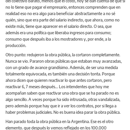
del colectivo barato, menos que el costo, hoy se dan cuenta de que si
no lo tiene que pagar el empresario, entonces comprenden que en
realidad eso no era algo para beneficiar abstractamente a no sé
quién, sino que era parte del salario indirecto, que ahora, como no
existe más, tiene que aparecer en el salario directo. O sea, que
además era una política que liberaba ingresos para consumo;
consumo que después iba a los mostradores y, por ende, a la
producción.
Otro punto: redujeron la obra pública, la cortaron completamente.
Nunca se vio. Pararon obras públicas que estaban muy avanzadas,
con un grado de avance grandísimo. Además, de ser una medida
totalmente equivocada, es también una decisión tonta. Porque
ahora dicen que quieren reactivar lo que antes cortaron, pero
reactivar 6, 7 meses después… Los intendentes que hoy me
acompañan saben que reactivar una obra que se ha parado no es
algo sencillo. A veces porque ha sido intrusada, otras vandalizada,
pero además porque hay que ir a ver los contratos, por si llega a
haber problemas judiciales. No es buena idea parar la obra pública.
Han parado toda la obra pública en la Argentina. Ese es el otro
elemento. que después lo vemos reflejado en los 100.000