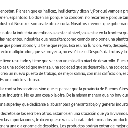
 denostan. Piensan que es ineficaz, ineficiente y dicen “¿Por qué vamos a 
 tienen, espantoso. Lo dicen así porque no conocen, no recorren y porque t
dustrial. Nosotros somos de otra escuela. Nosotros creemos que gobernar es 
os la industria argentina va a estar al nivel, va a estar en la frontera que 
rias nacientes, industrias que necesitan; como cuando uno pone una plantit
tiene que poner abono y la tiene que regar. Esa es una función. Pero, despu
fecto multiplicador, que se proyecta, no es sólo eso. Después da frutos y lo
e tiene resultado y tiene que ver con un más alto nivel de desarrollo. Puest
do es una sociedad que avanza, una sociedad que se desarrolla, una socied
 crea un nuevo puesto de trabajo, de mejor salario, con más calificación, 
. Es un modelo virtuoso.
lar contra los servicios, sino que es pensar que la provincia de Buenos Aires
ta su industria. No es una cosa o la otra. De la misma manera que no hay qu
na superley que dedicarse a laburar para generar trabajo y generar industr
decretos se los escriben otros. Estamos en una situación que ya la vivimos.
n las importaciones, te dicen que se van a abaratar determinados producto
genera una ola enorme de despidos. Los productos podrán entrar de mejor ca