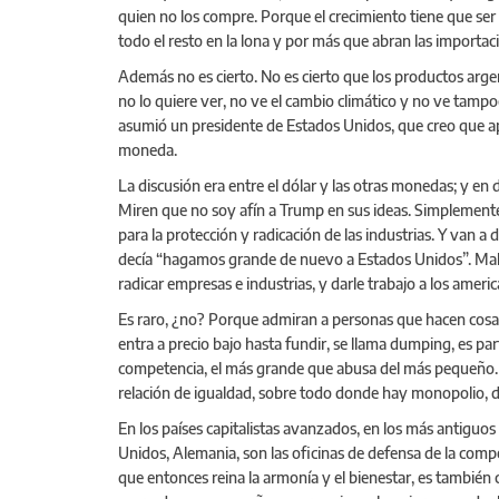
quien no los compre. Porque el crecimiento tiene que se
todo el resto en la lona y por más que abran las importa
Además no es cierto. No es cierto que los productos argent
no lo quiere ver, no ve el cambio climático y no ve tampoco
asumió un presidente de Estados Unidos, que creo que ap
moneda.
La discusión era entre el dólar y las otras monedas; y e
Miren que no soy afín a Trump en sus ideas. Simplemente
para la protección y radicación de las industrias. Y van a 
decía “hagamos grande de nuevo a Estados Unidos”. Make A
radicar empresas e industrias, y darle trabajo a los ameri
Es raro, ¿no? Porque admiran a personas que hacen cos
entra a precio bajo hasta fundir, se llama dumping, es par
competencia, el más grande que abusa del más pequeño. 
relación de igualdad, sobre todo donde hay monopolio,
En los países capitalistas avanzados, en los más antiguos
Unidos, Alemania, son las oficinas de defensa de la compe
que entonces reina la armonía y el bienestar, es también c