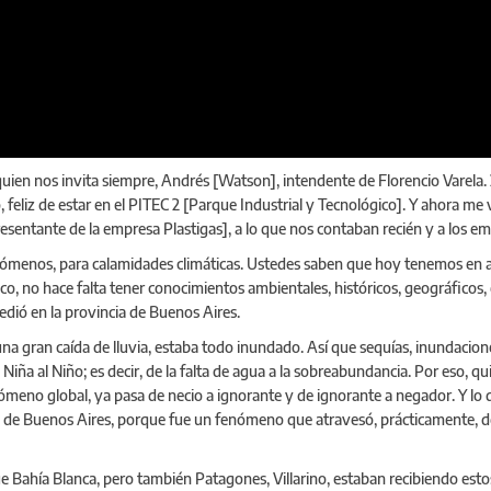
uien nos invita siempre, Andrés [Watson], intendente de Florencio Varela.
, feliz de estar en el PITEC 2 [Parque Industrial y Tecnológico]. Y ahora 
sentante de la empresa Plastigas], a lo que nos contaban recién y a los em
nómenos, para calamidades climáticas. Ustedes saben que hoy tenemos en al
fico, no hace falta tener conocimientos ambientales, históricos, geográficos
dió en la provincia de Buenos Aires.
gran caída de lluvia, estaba todo inundado. Así que sequías, inundacione
Niña al Niño; es decir, de la falta de agua a la sobreabundancia. Por eso, 
nómeno global, ya pasa de necio a ignorante y de ignorante a negador. Y lo 
a de Buenos Aires, porque fue un fenómeno que atravesó, prácticamente, de 
que Bahía Blanca, pero también Patagones, Villarino, estaban recibiendo est