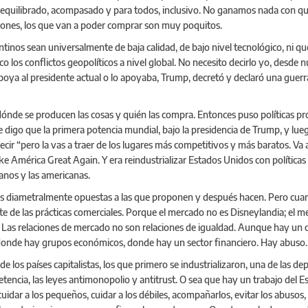
r equilibrado, acompasado y para todos, inclusivo. No ganamos nada con q
ciones, los que van a poder comprar son muy poquitos.
inos sean universalmente de baja calidad, de bajo nivel tecnológico, ni que 
 los conflictos geopolíticos a nivel global. No necesito decirlo yo, desde nu
oya al presidente actual o lo apoyaba, Trump, decretó y declaró una guerr
n dónde se producen las cosas y quién las compra. Entonces puso políticas p
 digo que la primera potencia mundial, bajo la presidencia de Trump, y lu
decir “pero la vas a traer de los lugares más competitivos y más baratos. Va 
mérica Great Again. Y era reindustrializar Estados Unidos con políticas a
canos y las americanas.
as diametralmente opuestas a las que proponen y después hacen. Pero cua
te de las prácticas comerciales. Porque el mercado no es Disneylandia; el me
Las relaciones de mercado no son relaciones de igualdad. Aunque hay un c
 donde hay grupos económicos, donde hay un sector financiero. Hay abuso
 de los países capitalistas, los que primero se industrializaron, una de las
tencia, las leyes antimonopolio y antitrust. O sea que hay un trabajo del Es
uidar a los pequeños, cuidar a los débiles, acompañarlos, evitar los abusos, 