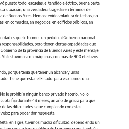
evó puesto todo: escuelas, el tendido eléctrico, buena parte
sta situación, una verdadera tragedia en términos de
ncia de Buenos Aires. Hemos tenido voladura de techos, no
, en comercios, en negocios, en edificios públicos, en
verdad es que le hicimos un pedido al Gobierno nacional
en responsabilidades, pero tienen ciertas capacidades que
l Gobierno de la provincia de Buenos Aires y este mensaje
al. Ahí estuvimos con máquinas, con más de 900 efectivos
ndo, porque tenía que tener un alcance y unas
ercado. Tiene que estar el Estado, para eso somos una
 No le prohibí a ningún banco privado hacerlo. No lo
con cuota fija durante 48 meses, un año de gracia para que
 de las dificultades sigue cumpliendo con estas
 veloz para poder dar respuesta.
Delta, en Tigre, tuvimos mucha dificultad, dependiendo un
s, hoy con un banco público de la provincia que también