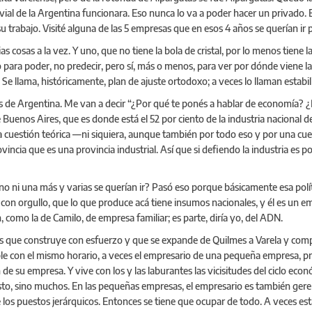
vial de la Argentina funcionara. Eso nunca lo va a poder hacer un privado. E
u trabajo. Visité alguna de las 5 empresas que en esos 4 años se querían ir 
cosas a la vez. Y uno, que no tiene la bola de cristal, por lo menos tiene la
o para poder, no predecir, pero sí, más o menos, para ver por dónde viene
 Se llama, históricamente, plan de ajuste ortodoxo; a veces lo llaman estabi
s de Argentina. Me van a decir “¿Por qué te ponés a hablar de economía? ¿P
 Buenos Aires, que es donde está el 52 por ciento de la industria nacional d
a cuestión teórica —ni siquiera, aunque también por todo eso y por una cues
vincia que es una provincia industrial. Así que si defiendo la industria es 
ni una más y varias se querían ir? Pasó eso porque básicamente esa política
 orgullo, que lo que produce acá tiene insumos nacionales, y él es un emp
como la de Camilo, de empresa familiar; es parte, diría yo, del ADN.
 que construye con esfuerzo y que se expande de Quilmes a Varela y compra
ple con el mismo horario, a veces el empresario de una pequeña empresa, p
e su empresa. Y vive con los y las laburantes las vicisitudes del ciclo eco
o, sino muchos. En las pequeñas empresas, el empresario es también geren
de los puestos jerárquicos. Entonces se tiene que ocupar de todo. A veces es