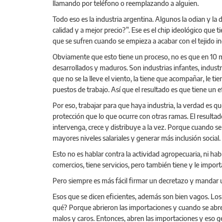
llamando por teléfono o reemplazando a alguien.
Todo eso es la industria argentina. Algunos la odian y la
calidad y a mejor precio?”. Ese es el chip ideológico que
que se sufren cuando se empieza a acabar con el tejido in
Obviamente que esto tiene un proceso, no es que en 10 minut
desarrollados y maduros. Son industrias infantes, indust
que no se la lleve el viento, la tiene que acompañar, le 
puestos de trabajo. Así que el resultado es que tiene un e
Por eso, trabajar para que haya industria, la verdad es qu
protección que lo que ocurre con otras ramas. El resulta
intervenga, crece y distribuye a la vez. Porque cuando se
mayores niveles salariales y generar más inclusión social
Esto no es hablar contra la actividad agropecuaria, ni hab
comercios, tiene servicios, pero también tiene y le impor
Pero siempre es más fácil firmar un decretazo y mandar u
Esos que se dicen eficientes, además son bien vagos. Los 
qué? Porque abrieron las importaciones y cuando se abre
malos y caros. Entonces, abren las importaciones y eso 