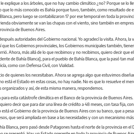
e le explique a los árboles, que no hay cambio climático ¿no? Porque se lo ll
to que lo más conocido es Bahía porque tuvo, también, como resultado de e
a Blanca, pero luego se contabilizaron 17 por ese temporal en toda la provi
vienda obviamente se van las chapas con el viento, sino también en empresas
provincia de Buenos Aires.
pués autoridades del Gobierno nacional. Yo agradecí la visita. Ahora, la 
así que los Gobiernos provinciales, los Gobiernos municipales también, tien
ió. Ahora, más allá de lo que recibimos y no recibimos, quiero decir que e
ndente de Bahía Blanca], para el pueblo de Bahía Blanca, que la pasó tan m
icía, como con Defensa Civil, con Vialidad.
cio de quienes los necesitaban. Ahora se agrega algo que estuvimos diseña
si no está el Estado en estas cosas, no hay nadie. No es que lo resuelve el m
os organizados y así, de esta misma manera, respondemos.
para esta catástrofe climática en el Banco de la provincia de Buenos Aires.
ero quiero decir que para dar una línea de crédito a 48 meses, con tasa fija, 
stá el Gobierno de la provincia de Buenos Aires con su banco, que a pesar
pesos, que será ampliada en base a las necesidades y con un mecanismo más
ía Blanca, pero pasó desde Patagones hasta el norte de la provincia en el 
 se presentó. Hay un Estado presente en todo la provincia de Buenos Aire