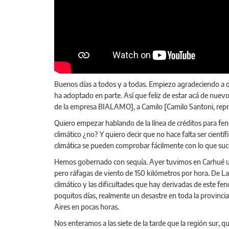
Buenos días a todos y a todas. Empiezo agradeciendo a q
ha adoptado en parte. Así que feliz de estar acá de nuevo
de la empresa BIALAMO], a Camilo [Camilo Santoni, repre
Quiero empezar hablando de la línea de créditos para fe
climático ¿no? Y quiero decir que no hace falta ser cientí
climática se pueden comprobar fácilmente con lo que suce
Hemos gobernado con sequía. Ayer tuvimos en Carhué una 
pero ráfagas de viento de 150 kilómetros por hora. De La 
climático y las dificultades que hay derivadas de este fe
poquitos días, realmente un desastre en toda la provinci
Aires en pocas horas.
Nos enteramos a las siete de la tarde que la región sur, 