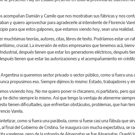
. Nos acompañan Damián y Camilo que nos mostraban sus fábricas y nos con
ntaban y quiero aprovechar para agradecerle al intendente de Florencio V
cipio para que estos galpones, que estamos viendo hoy, sean una realidad. 
r muchísimas teorías, autores, citas, libros de texto. Podríamos estar un r
tantísimo, crucial. La inversión de estos empresarios que tenemos acá, bien
 Industrial, después tienen que estar los generadores eléctricos, después ti
 después tienen que estar las autorizaciones y el acompañamiento en crédi
 la Argentina si queremos sector privado o sector público, como si fuera una
 nunca propusimos eso. Siempre dijimos lo mismo: Estado, trabajadores y e
tamos viviendo hoy. No me quiero poner ni chicanero, ni partidario, pero q
 he dicho siempre lo mismo. Así que tengo la ventaja de atenerme siempre,
o tienen dificultades, que enfrentan obstáculos, problemas, que han teni
encio Varela.
sintetizar, como si fuera una parábola, como si fuese casi una fábula que s
, al final del Gobierno de Cristina. Se inaugura con mucha expectativa, se r
 cita varelense, pero de la rotonda de Alpargatas se fue Alpargatas. Quedó