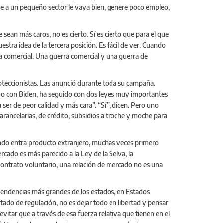
ue a un pequeño sector le vaya bien, genere poco empleo,
sean más caros, no es cierto. Sí es cierto que para el que
estra idea de la tercera posición. Es fácil de ver. Cuando
a comercial. Una guerra comercial y una guerra de
roteccionistas. Las anunció durante toda su campaña.
ego con Biden, ha seguido con dos leyes muy importantes
a ser de peor calidad y más cara”. “Sí”, dicen. Pero uno
rancelarias, de crédito, subsidios a troche y moche para
ndo entra producto extranjero, muchas veces primero
rcado es más parecido a la Ley de la Selva, la
ontrato voluntario, una relación de mercado no es una
.
 dependencias más grandes de los estados, en Estados
tado de regulación, no es dejar todo en libertad y pensar
evitar que a través de esa fuerza relativa que tienen en el