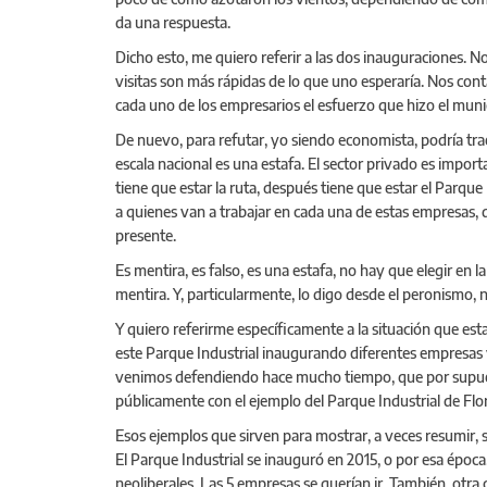
da una respuesta.
Dicho esto, me quiero referir a las dos inauguraciones
visitas son más rápidas de lo que uno esperaría. Nos co
cada uno de los empresarios el esfuerzo que hizo el muni
De nuevo, para refutar, yo siendo economista, podría trae
escala nacional es una estafa. El sector privado es impor
tiene que estar la ruta, después tiene que estar el Parque
a quienes van a trabajar en cada una de estas empresas,
presente.
Es mentira, es falso, es una estafa, no hay que elegir en
mentira. Y, particularmente, lo digo desde el peronismo,
Y quiero referirme específicamente a la situación que es
este Parque Industrial inaugurando diferentes empresas y
venimos defendiendo hace mucho tiempo, que por supuest
públicamente con el ejemplo del Parque Industrial de Flor
Esos ejemplos que sirven para mostrar, a veces resumir, 
El Parque Industrial se inauguró en 2015, o por esa época
neoliberales. Las 5 empresas se querían ir. También, otra