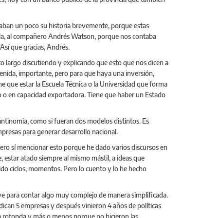
taban un poco su historia brevemente, porque estas
arela, al compañero Andrés Watson, porque nos contaba
Así que gracias, Andrés.
ato largo discutiendo y explicando que esto que nos dicen a
venida, importante, pero para que haya una inversión,
ene que estar la Escuela Técnica o la Universidad que forma
to o en capacidad exportadora. Tiene que haber un Estado
 antinomia, como si fueran dos modelos distintos. Es
mpresas para generar desarrollo nacional.
uiero sí mencionar esto porque he dado varios discursos en
 estar atado siempre al mismo mástil, a ideas que
do ciclos, momentos. Pero lo cuento y lo he hecho
irve para contar algo muy complejo de manera simplificada.
adican 5 empresas y después vinieron 4 años de políticas
 la rotonda y más o menos porque no hicieron las