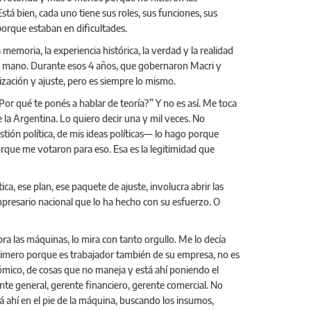
stá bien, cada uno tiene sus roles, sus funciones, sus
porque estaban en dificultades.
 memoria, la experiencia histórica, la verdad y la realidad
 la mano. Durante esos 4 años, que gobernaron Macri y
lización y ajuste, pero es siempre lo mismo.
or qué te ponés a hablar de teoría?” Y no es así. Me toca
e la Argentina. Lo quiero decir una y mil veces. No
tión política, de mis ideas políticas— lo hago porque
porque me votaron para eso. Esa es la legitimidad que
, ese plan, ese paquete de ajuste, involucra abrir las
resario nacional que lo ha hecho con su esfuerzo. O
 las máquinas, lo mira con tanto orgullo. Me lo decía
rimero porque es trabajador también de su empresa, no es
nómico, de cosas que no maneja y está ahí poniendo el
te general, gerente financiero, gerente comercial. No
tá ahí en el pie de la máquina, buscando los insumos,