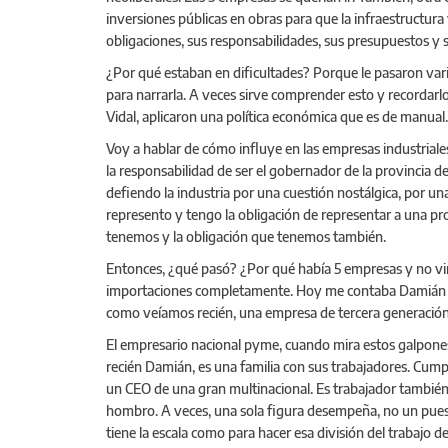
inversiones públicas en obras para que la infraestructura 
obligaciones, sus responsabilidades, sus presupuestos y s
¿Por qué estaban en dificultades? Porque le pasaron varias 
para narrarla. A veces sirve comprender esto y recordarl
Vidal, aplicaron una política económica que es de manual.
Voy a hablar de cómo influye en las empresas industriale
la responsabilidad de ser el gobernador de la provincia de
defiendo la industria por una cuestión nostálgica, por un
represento y tengo la obligación de representar a una pro
tenemos y la obligación que tenemos también.
Entonces, ¿qué pasó? ¿Por qué había 5 empresas y no vino 
importaciones completamente. Hoy me contaba Damián con
como veíamos recién, una empresa de tercera generación, 
El empresario nacional pyme, cuando mira estos galpones
recién Damián, es una familia con sus trabajadores. Cum
un CEO de una gran multinacional. Es trabajador también d
hombro. A veces, una sola figura desempeña, no un puest
tiene la escala como para hacer esa división del trabajo 