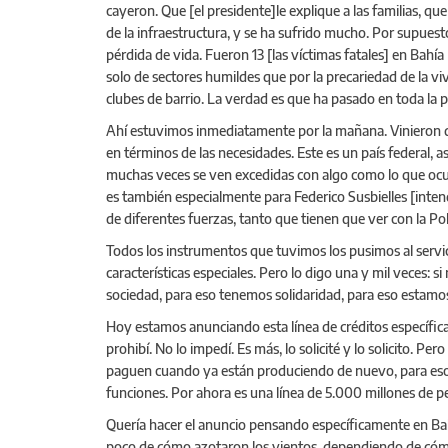
cayeron. Que [el presidente]le explique a las familias, qu
de la infraestructura, y se ha sufrido mucho. Por supues
pérdida de vida. Fueron 13 [las víctimas fatales] en Bahí
solo de sectores humildes que por la precariedad de la vi
clubes de barrio. La verdad es que ha pasado en toda la 
Ahí estuvimos inmediatamente por la mañana. Vinieron des
en términos de las necesidades. Este es un país federal, 
muchas veces se ven excedidas con algo como lo que ocurr
es también especialmente para Federico Susbielles [inte
de diferentes fuerzas, tanto que tienen que ver con la Pol
Todos los instrumentos que tuvimos los pusimos al servi
características especiales. Pero lo digo una y mil veces: 
sociedad, para eso tenemos solidaridad, para eso estam
Hoy estamos anunciando esta línea de créditos específica 
prohibí. No lo impedí. Es más, lo solicité y lo solicito. P
paguen cuando ya están produciendo de nuevo, para eso e
funciones. Por ahora es una línea de 5.000 millones de 
Quería hacer el anuncio pensando específicamente en Bah
poco de cómo azotaron los vientos, dependiendo de cómo