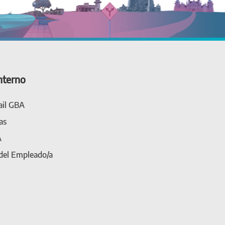
nterno
il GBA
as
A
 del Empleado/a