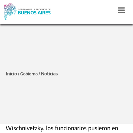
EDUCACIÓN SUPERIOR
Kicillof y Bianco
Inicio
Noticias
/
Gobierno
/
inauguraron el Centro
Universitario de Coronel
Vidal
Junto al intendente de Mar Chiquita, Walter
Wischnivetzky, los funcionarios pusieron en