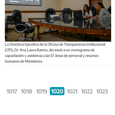
La Directora Ejecutiva de la Oficina de Transparencia Institucional
(OTI), Dr. Ana Laura Ramos, dio inició a un cronograma de
capacitación y asistencia a las 57 áreas de personal y recursos
humanos de Ministerios.
PÁGINAS
6
1017
1018
1019
1020
1021
1022
1023
1