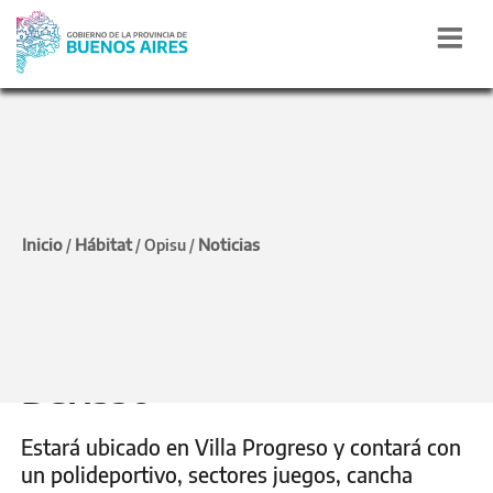
OBRA PÚBLICA
Se licitó la construcción
Inicio
Hábitat
Noticias
/
/
Opisu
/
de un nuevo espacio
deportivo y recreativo en
Berisso
Estará ubicado en Villa Progreso y contará con
un polideportivo, sectores juegos, cancha