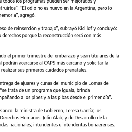
ue todos los programas pueden ser mejorados y
ruirlos”. “El odio no es nuevo en la Argentina, pero lo
memoria”, agregó.
o de reinserción y trabajo”, subrayó Kicillof y concluyó:
 derechos porque la reconstrucción será con más
o el primer trimestre del embarazo y sean titulares de la
l podrán acercarse al CAPS más cercano y solicitar la
 realizar sus primeros cuidados prenatales.
entrega de ajuares y cunas del municipio de Lomas de
“se trata de un programa que iguala, brinda
añando a los pibes y a las pibas desde el primer día”.
Bianco; la ministra de Gobierno, Teresa García; los
y Derechos Humanos, Julio Alak; y de Desarrollo de la
das nacionales; intendentes e intendentas bonaerenses.