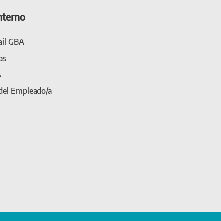
nterno
il GBA
as
A
 del Empleado/a