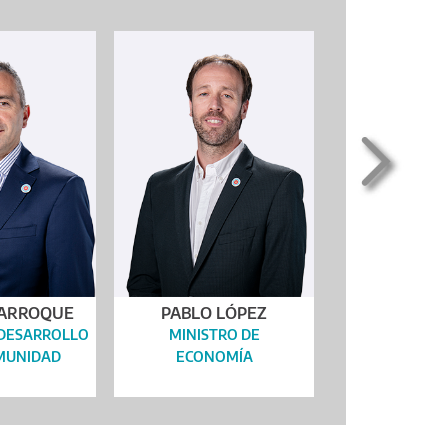
LARROQUE
PABLO LÓPEZ
CARLOS B
 DESARROLLO
MINISTRO DE
MINISTRO DE
OMUNIDAD
ECONOMÍA