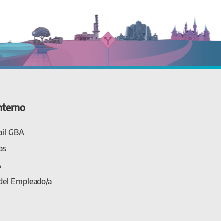
nterno
il GBA
as
A
 del Empleado/a