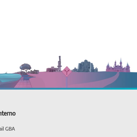
nterno
il GBA