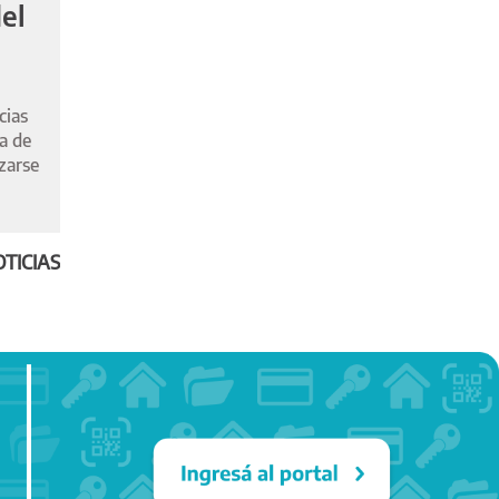
el
cias
a de
izarse
TICIAS