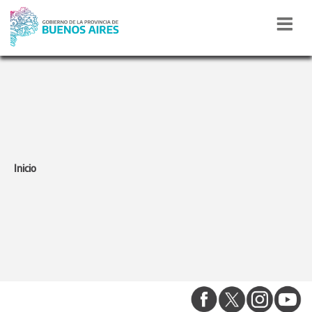
DESARROLLO DE LA
COMUNIDAD
Inicio
0800 - 666 7232
Calle 55 N° 570 - La Plata (1900)
Lunes a Viernes de 8 a 17 hs
privadadesarrolloba@gmail.com