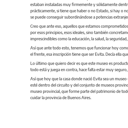
estaban instaladas muy firmemente y sólidamente dentro de
prácticamente, si tiene que haber o no Estado, si hay o n
se puede conseguir subordinándose a potencias extranje
Creo que ante eso, aquellos que estamos comprometidos,
por esos principios, esos ideales, sino también concretam
imprescindibles como la educación, la salud, la seguridad, 
Así que ante todo esto, tenemos que funcionar hoy como m
el frente, esa inscripción tiene que ser Evita. Decía ell
Lo último que quiero decir es que este museo es producto
todo está y juega en contra, hace falta estar muy seguro
Así que hoy que la casa donde nació Evita sea un museo 
esté dentro del circuito y del conjunto de museos provi
museo provincial, que forme parte del patrimonio de todos 
cuidar la provincia de Buenos Aires.