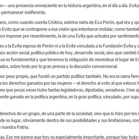
— una presencia omnisciente en la historia argentina, en el día a día. Evita
e permanecer indiferente.
no, como cuando cuenta Cristina, sobrina nieta de Eva Perón, qué era y qué
e Evita que se contrapone a esa visión que intentaron instalar, como tambié
eron imponer por resentimiento, la de una Evita que actuaba por sentimiento
es a la Evita esposa de Perón ni a la Evita vinculada a la Fundación Evita y 
 acción social, política pública de hoy, desarrollo social, sino que cambió l
 es fundamental y que tenemos la obligación de reivindicar el lugar de Evi
ados, sobre todo por la gran prensa y la discusión convencional.
a por peso propio, que fundó un partido político también. No era la rama fem
o a los derechos ganados por las mujeres —el derecho al voto al que estuv
creo que pocas veces hubo tantas legisladoras, diputadas, senadoras. Creo q
nte ganado en la política argentina, en la gran política, vinculado, por sup
erechos de un grupo, de una parte de la sociedad, sino que lo hizo por los d
 su lugar, obviamente dentro de sus posibilidades y sus limitaciones, con 
 nuestra Patria.
ncias. Eso me parece que hoy es especialmente importante, porque hay toda