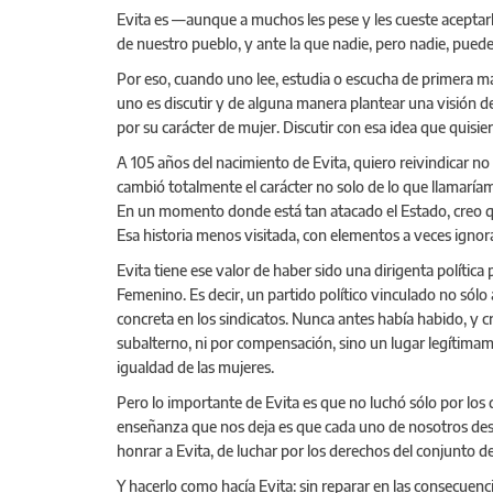
Evita es —aunque a muchos les pese y les cueste aceptarlo
de nuestro pueblo, y ante la que nadie, pero nadie, pued
Por eso, cuando uno lee, estudia o escucha de primera ma
uno es discutir y de alguna manera plantear una visión d
por su carácter de mujer. Discutir con esa idea que quisi
A 105 años del nacimiento de Evita, quiero reivindicar no 
cambió totalmente el carácter no solo de lo que llamaríamos
En un momento donde está tan atacado el Estado, creo que
Esa historia menos visitada, con elementos a veces ignor
Evita tiene ese valor de haber sido una dirigenta polític
Femenino. Es decir, un partido político vinculado no sól
concreta en los sindicatos. Nunca antes había habido, y 
subalterno, ni por compensación, sino un lugar legítimame
igualdad de las mujeres.
Pero lo importante de Evita es que no luchó sólo por los d
enseñanza que nos deja es que cada uno de nosotros desde
honrar a Evita, de luchar por los derechos del conjunto de
Y hacerlo como hacía Evita: sin reparar en las consecue