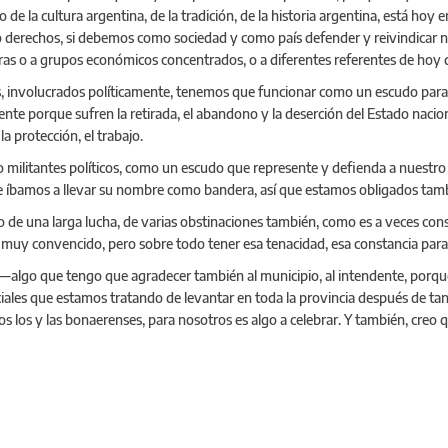
 la cultura argentina, de la tradición, de la historia argentina, está hoy e
o derechos, si debemos como sociedad y como país defender y reivindicar nue
ras o a grupos económicos concentrados, o a diferentes referentes de hoy
 involucrados políticamente, tenemos que funcionar como un escudo para 
ente porque sufren la retirada, el abandono y la deserción del Estado nacio
la protección, el trabajo.
ilitantes políticos, como un escudo que represente y defienda a nuestro p
a que íbamos a llevar su nombre como bandera, así que estamos obligados tam
 de una larga lucha, de varias obstinaciones también, como es a veces cons
, muy convencido, pero sobre todo tener esa tenacidad, esa constancia para
—algo que tengo que agradecer también al municipio, al intendente, porqu
nciales que estamos tratando de levantar en toda la provincia después de t
los y las bonaerenses, para nosotros es algo a celebrar. Y también, creo que 