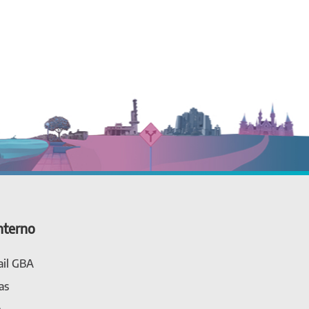
nterno
il GBA
as