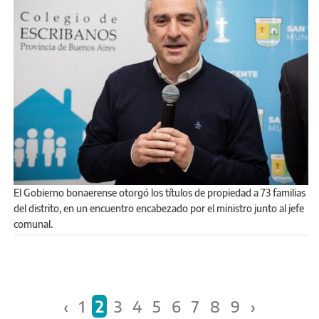
El Gobierno bonaerense otorgó los títulos de propiedad a 73 familias
del distrito, en un encuentro encabezado por el ministro junto al jefe
comunal.
PÁGINAS
‹
1
2
3
4
5
6
7
8
9
›