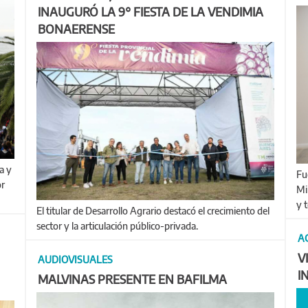
INAUGURÓ LA 9° FIESTA DE LA VENDIMIA
BONAERENSE
Fue mediante un acuerdo firmado con los organismos del
or
Mi
y t
El titular de Desarrollo Agrario destacó el crecimiento del
sector y la articulación público-privada.
A
V
AUDIOVISUALES
I
MALVINAS PRESENTE EN BAFILMA