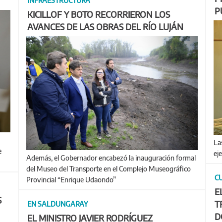
INFRAESTRUCTURA
P
KICILLOF Y BOTO RECORRIERON LOS
AVANCES DE LAS OBRAS DEL RÍO LUJÁN
Las obras de infraestructura ferroviaria y carretera se
e
ej
Además, el Gobernador encabezó la inauguración formal
del Museo del Transporte en el Complejo Museográfico
C
Provincial “Enrique Udaondo”
E
S
T
EN SALDUNGARAY
D
EL MINISTRO JAVIER RODRÍGUEZ