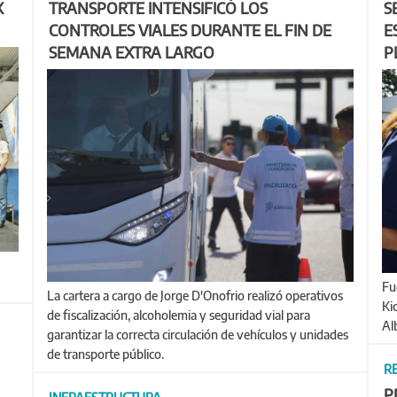
X
TRANSPORTE INTENSIFICÓ LOS
S
CONTROLES VIALES DURANTE EL FIN DE
E
SEMANA EXTRA LARGO
P
Fue en un acto encabezado por el gobernador Axel
La cartera a cargo de Jorge D'Onofrio realizó operativos
Kic
de fiscalización, alcoholemia y seguridad vial para
Al
garantizar la correcta circulación de vehículos y unidades
de transporte público.
R
P