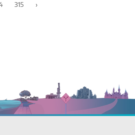
4
315
›