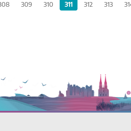
308
309
310
311
312
313
31