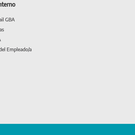
nterno
il GBA
as
A
 del Empleado/a