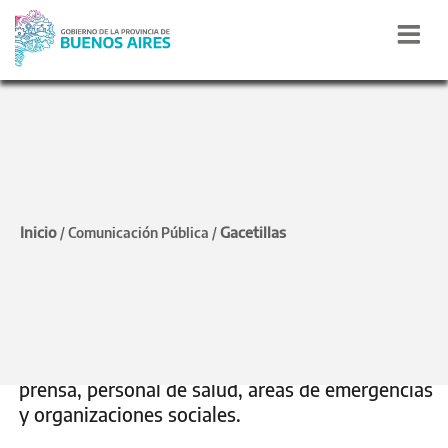
CAPACITACIÓN
Finalizó el curso de
Inicio
Gacetillas
/
Comunicación Pública
/
"Gestión en
Comunicación de Riesgo"
Participaron 180 integrantes de equipos de
prensa, personal de salud, áreas de emergencias
y organizaciones sociales.