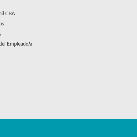
il GBA
as
A
 del Empleado/a