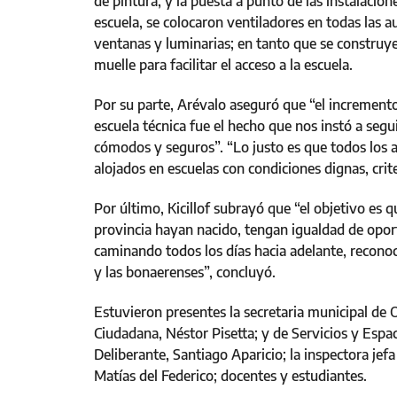
de pintura; y la puesta a punto de las instalacion
escuela, se colocaron ventiladores en todas las a
ventanas y luminarias; en tanto que se construy
muelle para facilitar el acceso a la escuela.
Por su parte, Arévalo aseguró que “el increment
escuela técnica fue el hecho que nos instó a seg
cómodos y seguros”. “Lo justo es que todos los 
alojados en escuelas con condiciones dignas, criter
Por último, Kicillof subrayó que “el objetivo es 
provincia hayan nacido, tengan igualdad de opor
caminando todos los días hacia adelante, reconoc
y las bonaerenses”, concluyó.
Estuvieron presentes la secretaria municipal de O
Ciudadana, Néstor Pisetta; y de Servicios y Espac
Deliberante, Santiago Aparicio; la inspectora jefa
Matías del Federico; docentes y estudiantes.