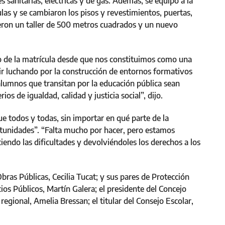
es sanitarias, eléctricas y de gas. Además, se equipó a la
ulas y se cambiaron los pisos y revestimientos, puertas,
eron un taller de 500 metros cuadrados y un nuevo
o de la matrícula desde que nos constituimos como una
uir luchando por la construcción de entornos formativos
alumnos que transitan por la educación pública sean
ios de igualdad, calidad y justicia social”, dijo.
que todos y todas, sin importar en qué parte de la
tunidades”. “Falta mucho por hacer, pero estamos
iendo las dificultades y devolviéndoles los derechos a los
bras Públicas, Cecilia Tucat; y sus pares de Protección
ios Públicos, Martín Galera; el presidente del Concejo
 regional, Amelia Bressan; el titular del Consejo Escolar,