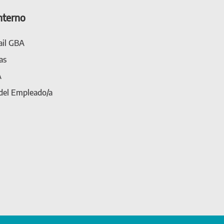
nterno
il GBA
as
A
 del Empleado/a