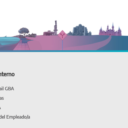
nterno
il GBA
as
A
 del Empleado/a