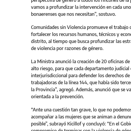
perspectiva de género a todos los rincones de la
vamos a profundizar la intervención en cada uno 
bonaerenses que nos necesitan”, sostuvo.
Comunidades sin Violencia promueve el trabajo c
fortalecer los recursos humanos, técnicos y econ
distrito, al tiempo que busca profundizar las estr
de violencia por razones de género.
La Ministra anunció la creación de 20 oficinas de 
alto riesgo, para que cada departamento judicial
interjurisdiccional para defender los derechos d
trabajadoras de la línea 144, que había sido ter
la Provincia”, agregó. Además, anunció que se 
orientada a la prevención.
“Ante una cuestión tan grave, lo que no podemos
acompañar a las mujeres que se animan a denunci
posible”, subrayó Kicillof y concluyó: “En el Gob
compromiso de terminar con la violencia de géne