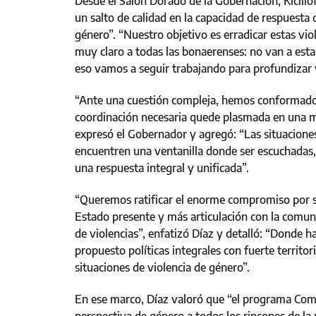
Desde el Salón Dorado de la Gobernación, Kicill
un salto de calidad en la capacidad de respuesta 
género”. “Nuestro objetivo es erradicar estas vi
muy claro a todas las bonaerenses: no van a esta
eso vamos a seguir trabajando para profundizar y 
“Ante una cuestión compleja, hemos conformado l
coordinación necesaria quede plasmada en una me
expresó el Gobernador y agregó: “Las situacione
encuentren una ventanilla donde ser escuchadas, 
una respuesta integral y unificada”.
“Queremos ratificar el enorme compromiso por s
Estado presente y más articulación con la comuni
de violencias”, enfatizó Díaz y detalló: “Donde 
propuesto políticas integrales con fuerte territo
situaciones de violencia de género”.
En ese marco, Díaz valoró que “el programa Comun