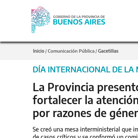
Inicio
Comunicación Pública
Gacetillas
/
/
DÍA INTERNACIONAL DE LA
La Provincia presen
fortalecer la atenció
por razones de géne
Se creó una mesa interministerial que i
de casos críticos y se conformó un comit