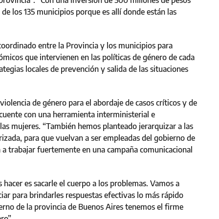
 provincia”. “Con una inversión de 500 millones de pesos
de los 135 municipios porque es allí donde están las
oordinado entre la Provincia y los municipios para
ómicos que intervienen en las políticas de género de cada
ategias locales de prevención y salida de las situaciones
violencia de género para el abordaje de casos críticos y de
 cuente con una herramienta interministerial e
e las mujeres. “También hemos planteado jerarquizar a las
cerizada, para que vuelvan a ser empleadas del gobierno de
va a trabajar fuertemente en una campaña comunicacional
 hacer es sacarle el cuerpo a los problemas. Vamos a
ar para brindarles respuestas efectivas lo más rápido
ierno de la provincia de Buenos Aires tenemos el firme
ro”.