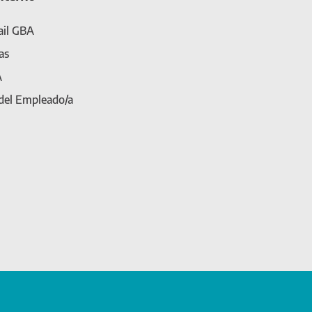
il GBA
as
A
 del Empleado/a