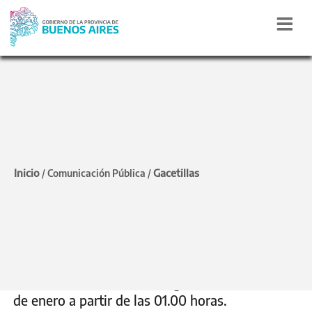
COMUNICADO DE PRENSA
Nuevas disposiciones y
Inicio
Gacetillas
/
Comunicación Pública
/
restricciones horarias en
la Provincia de Buenos
Aires
Las medidas entrarán en vigencia este lunes 11
de enero a partir de las 01.00 horas.