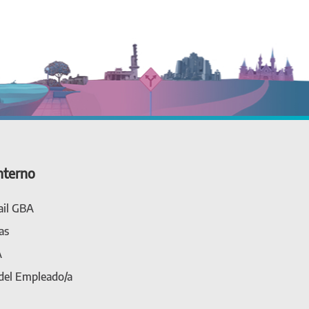
nterno
il GBA
as
A
 del Empleado/a