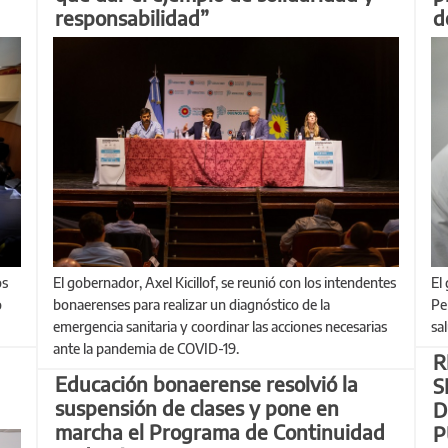
responsabilidad”
d
El gobernador, Axel Kicillof, se reunió con los intendentes
El gobernador recorrió el Instituto Biológico Dr. Tomás
o
bonaerenses para realizar un diagnóstico de la
Pe
emergencia sanitaria y coordinar las acciones necesarias
sa
ante la pandemia de COVID-19.
R
Educación bonaerense resolvió la
S
suspensión de clases y pone en
D
marcha el Programa de Continuidad
P