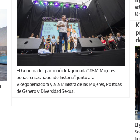
El gobernador Axel Kicillof firmó el decreto que declara el
es
té
K
p
d
El Gobernador participó de la jornada “#8M Mujeres
bonaerenses haciendo historia”, junto a la
Vicegobernadora y a la Ministra de las Mujeres, Políticas
de Género y Diversidad Sexual.
El gobernador encabezó el acto de cierre del Operativo
So
bo