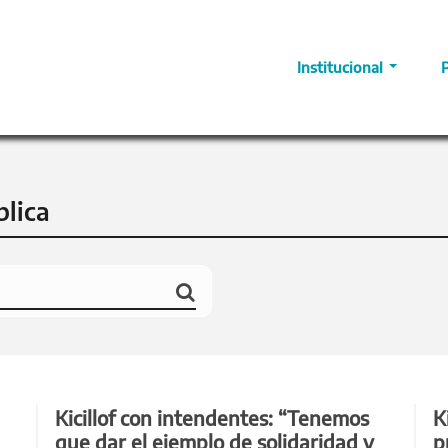
Institucional
blica
Kicillof con intendentes: “Tenemos
K
que dar el ejemplo de solidaridad y
p