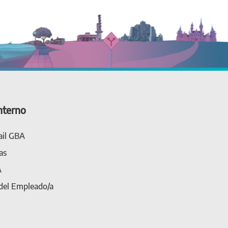
nterno
il GBA
as
A
 del Empleado/a