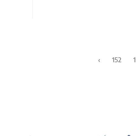
Páginas
‹
152