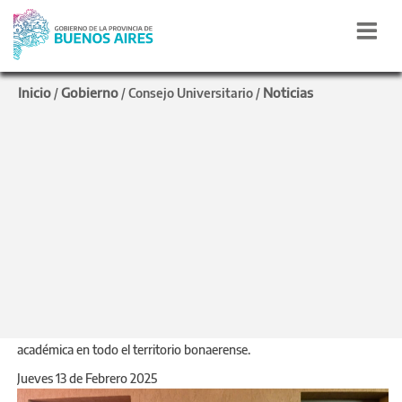
Inicio
Gobierno
Noticias
/
/
Consejo Universitario
/
EDUCACIÓN UNIVERSITARIA
Kicillof y Bianco
inauguraron el Centro
Universitario de Balcarce
A través del programa Puentes, el Gobierno de la Provincia lleva 32
centros universitarios puestos en marcha para expandir la oferta
académica en todo el territorio bonaerense.
Jueves 13 de Febrero 2025