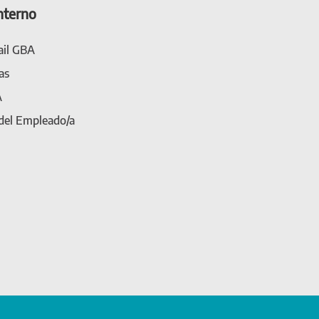
nterno
il GBA
as
A
 del Empleado/a