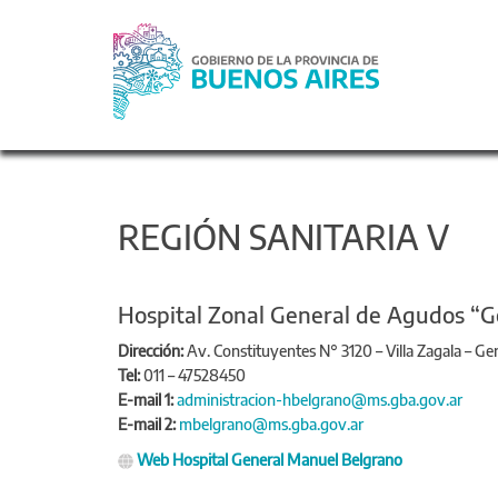
REGIÓN SANITARIA V
Hospital Zonal General de Agudos “
Dirección:
Av. Constituyentes N° 3120 – Villa Zagala – Ge
Tel:
011 – 47528450
E-mail 1:
administracion-hbelgrano@ms.gba.gov.ar
E-mail 2:
mbelgrano@ms.gba.gov.ar
Web Hospital General Manuel Belgrano