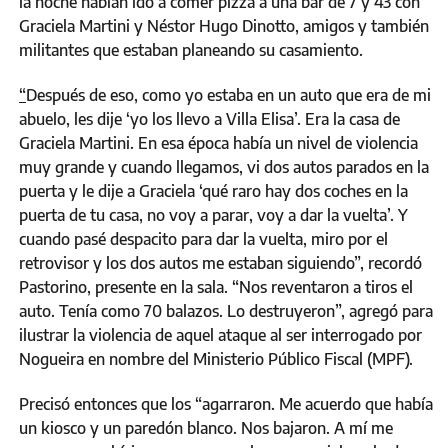
la noche habían ido a comer pizza a una bar de 7 y 43 con
Graciela Martini y Néstor Hugo Dinotto, amigos y también
militantes que estaban planeando su casamiento.
“
Después de eso, como yo estaba en un auto que era de mi
abuelo, les dije ‘yo los llevo a Villa Elisa’. Era la casa de
Graciela Martini. En esa época había un nivel de violencia
muy grande y cuando llegamos, vi dos autos parados en la
puerta y le dije a Graciela ‘qué raro hay dos coches en la
puerta de tu casa, no voy a parar, voy a dar la vuelta’. Y
cuando pasé despacito para dar la vuelta, miro por el
retrovisor y los dos autos me estaban siguiendo”, recordó
Pastorino, presente en la sala. “Nos reventaron a tiros el
auto. Tenía como 70 balazos. Lo destruyeron”, agregó para
ilustrar la violencia de aquel ataque al ser interrogado por
Nogueira en nombre del Ministerio Público Fiscal (MPF).
Precisó entonces que los “agarraron. Me acuerdo que había
un kiosco y un paredón blanco. Nos bajaron. A mí me