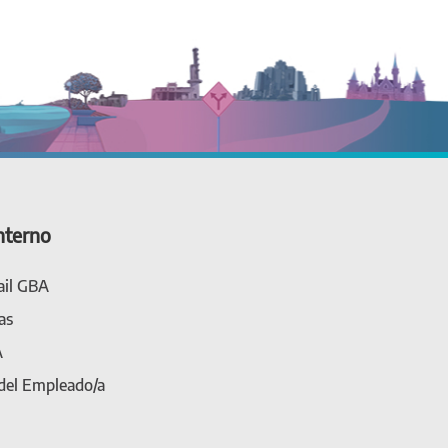
nterno
il GBA
as
A
 del Empleado/a