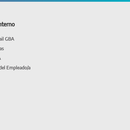
nterno
il GBA
as
A
 del Empleado/a