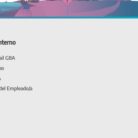
nterno
il GBA
as
A
 del Empleado/a