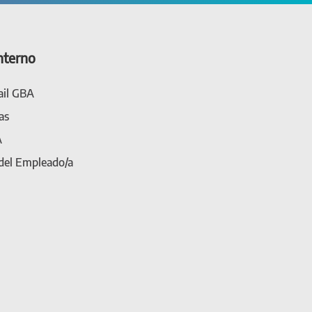
nterno
il GBA
as
A
 del Empleado/a