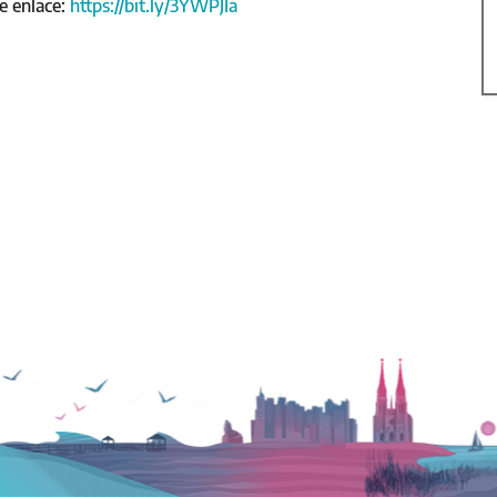
te enlace:
https://bit.ly/3YWPJIa