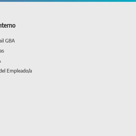
nterno
il GBA
as
A
 del Empleado/a