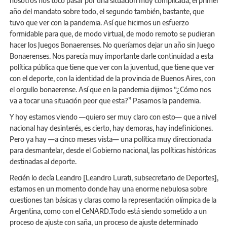
nosotros nos tocó pasar por una situación muy complicada, el primer
año del mandato sobre todo, el segundo también, bastante, que
tuvo que ver con la pandemia. Así que hicimos un esfuerzo
formidable para que, de modo virtual, de modo remoto se pudieran
hacer los Juegos Bonaerenses. No queríamos dejar un año sin Juego
Bonaerenses. Nos parecía muy importante darle continuidad a esta
política pública que tiene que ver con la juventud, que tiene que ver
con el deporte, con la identidad de la provincia de Buenos Aires, con
el orgullo bonaerense. Así que en la pandemia dijimos “¿Cómo nos
va a tocar una situación peor que esta?” Pasamos la pandemia.
Y hoy estamos viendo —quiero ser muy claro con esto— que a nivel
nacional hay desinterés, es cierto, hay demoras, hay indefiniciones.
Pero ya hay —a cinco meses vista— una política muy direccionada
para desmantelar, desde el Gobierno nacional, las políticas históricas
destinadas al deporte.
Recién lo decía Leandro [Leandro Lurati, subsecretario de Deportes],
estamos en un momento donde hay una enorme nebulosa sobre
cuestiones tan básicas y claras como la representación olímpica de la
Argentina, como con el CeNARD.Todo está siendo sometido a un
proceso de ajuste con saña, un proceso de ajuste determinado