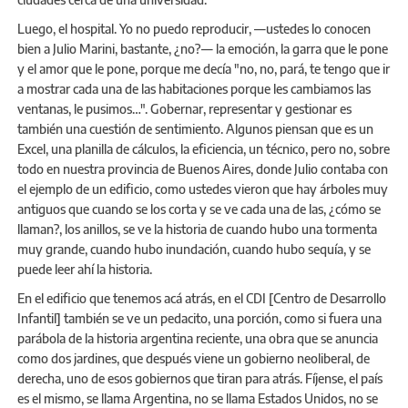
Luego, el hospital. Yo no puedo reproducir, —ustedes lo conocen
bien a Julio Marini, bastante, ¿no?— la emoción, la garra que le pone
y el amor que le pone, porque me decía "no, no, pará, te tengo que ir
a mostrar cada una de las habitaciones porque les cambiamos las
ventanas, le pusimos…". Gobernar, representar y gestionar es
también una cuestión de sentimiento. Algunos piensan que es un
Excel, una planilla de cálculos, la eficiencia, un técnico, pero no, sobre
todo en nuestra provincia de Buenos Aires, donde Julio contaba con
el ejemplo de un edificio, como ustedes vieron que hay árboles muy
antiguos que cuando se los corta y se ve cada una de las, ¿cómo se
llaman?, los anillos, se ve la historia de cuando hubo una tormenta
muy grande, cuando hubo inundación, cuando hubo sequía, y se
puede leer ahí la historia.
En el edificio que tenemos acá atrás, en el CDI [Centro de Desarrollo
Infantil] también se ve un pedacito, una porción, como si fuera una
parábola de la historia argentina reciente, una obra que se anuncia
como dos jardines, que después viene un gobierno neoliberal, de
derecha, uno de esos gobiernos que tiran para atrás. Fíjense, el país
es el mismo, se llama Argentina, no se llama Estados Unidos, no se