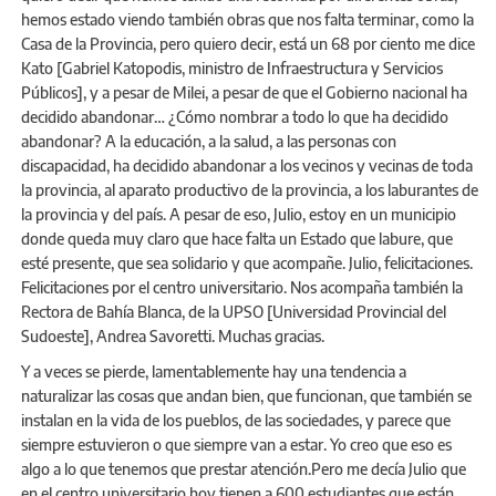
hemos estado viendo también obras que nos falta terminar, como la
Casa de la Provincia, pero quiero decir, está un 68 por ciento me dice
Kato [Gabriel Katopodis, ministro de Infraestructura y Servicios
Públicos], y a pesar de Milei, a pesar de que el Gobierno nacional ha
decidido abandonar… ¿Cómo nombrar a todo lo que ha decidido
abandonar? A la educación, a la salud, a las personas con
discapacidad, ha decidido abandonar a los vecinos y vecinas de toda
la provincia, al aparato productivo de la provincia, a los laburantes de
la provincia y del país. A pesar de eso, Julio, estoy en un municipio
donde queda muy claro que hace falta un Estado que labure, que
esté presente, que sea solidario y que acompañe. Julio, felicitaciones.
Felicitaciones por el centro universitario. Nos acompaña también la
Rectora de Bahía Blanca, de la UPSO [Universidad Provincial del
Sudoeste], Andrea Savoretti. Muchas gracias.
Y a veces se pierde, lamentablemente hay una tendencia a
naturalizar las cosas que andan bien, que funcionan, que también se
instalan en la vida de los pueblos, de las sociedades, y parece que
siempre estuvieron o que siempre van a estar. Yo creo que eso es
algo a lo que tenemos que prestar atención.Pero me decía Julio que
en el centro universitario hoy tienen a 600 estudiantes que están