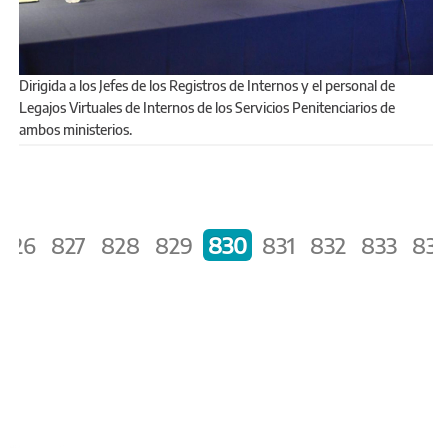
Dirigida a los Jefes de los Registros de Internos y el personal de
Legajos Virtuales de Internos de los Servicios Penitenciarios de
ambos ministerios.
PÁGINAS
826
827
828
829
830
831
832
833
83