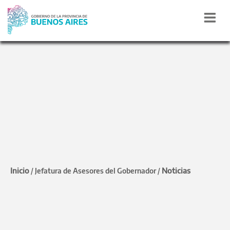
CFI
Florencio Varela: Alvarez
Rodríguez inauguró una
exposición productiva
Inicio
Noticias
/
Jefatura de Asesores del Gobernador
/
La jefa de Asesores estuvo presente junto al
intendente, Andrés Watson. El evento contó
con apoyo de la Provincia a través del Consejo
Federal de Inversiones.