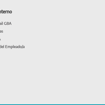
nterno
il GBA
as
A
 del Empleado/a