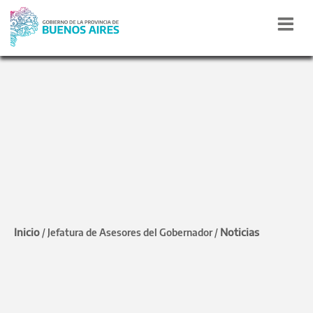
REGISTRO DE LAS PERSONAS
San Martín: Alvarez
Rodríguez entregó
partidas de nacimiento
Inicio
Noticias
/
Jefatura de Asesores del Gobernador
/
tardías
Fue a través del programa “Mi Identidad Mi
Derecho”. Participaron el intendente, Fernando