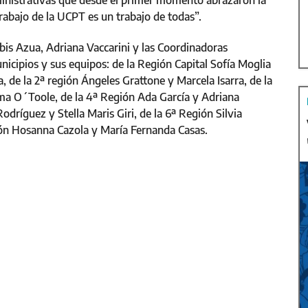
dministrativas que desde el primer momento abrazaron la
 trabajo de la UCPT es un trabajo de todas”.
Ibis Azua, Adriana Vaccarini y las Coordinadoras
nicipios y sus equipos: de la Región Capital Sofía Moglia
 de la 2ª región Ángeles Grattone y Marcela Isarra, de la
ma O´Toole, de la 4ª Región Ada García y Adriana
dríguez y Stella Maris Giri, de la 6ª Región Silvia
gión Hosanna Cazola y María Fernanda Casas.