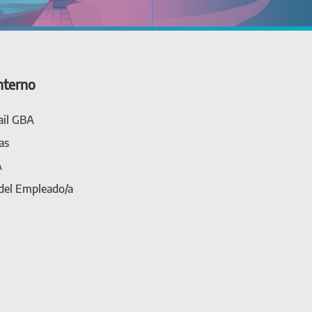
nterno
il GBA
as
A
 del Empleado/a