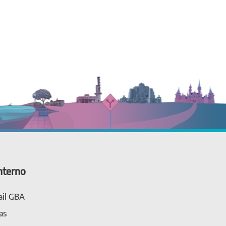
nterno
il GBA
as