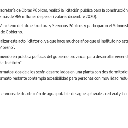
cretaría de Obras Públicas, realizó la licitación pública para la construcción
de más de 965 millones de pesos (valores diciembre 2020).
 Ministerio de Infraestructura y Servicios Públicos y participaron el Admini
 de Gobierno.
izar este acto licitatorio, ya que hace muchos años que el Instituto no est
 Moreno”.
ndo en práctica políticas del gobierno provincial para desarrollar viviend
el Instituto”.
formatos; dos de ellos serán desarrollados en una planta con dos dormitori
 formato restante contempla accesibilidad para personas con movilidad red
 servicios de distribución de agua potable, desagües pluviales, red vial y la 