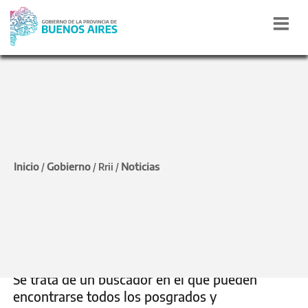
FORMACIÓN
Conocé la plataforma
Inicio
Gobierno
Noticias
/
/
Rrii
/
que reúne los posgrados
de 26 universidades en la
provincia
Se trata de un buscador en el que pueden
encontrarse todos los posgrados y