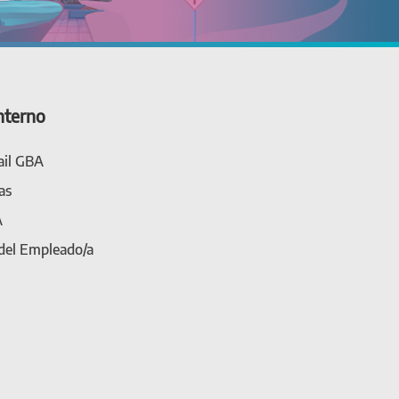
nterno
il GBA
as
A
 del Empleado/a