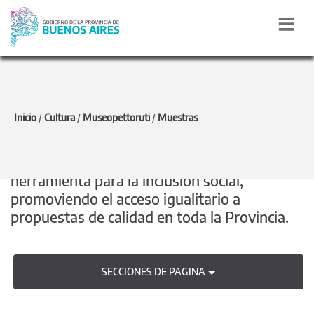
CULTURA
Inicio
/
Cultura
/
Museopettoruti
/
Muestras
Pensamos y trabajamos la cultura como
herramienta para la inclusión social,
promoviendo el acceso igualitario a
propuestas de calidad en toda la Provincia.
SECCIONES DE PAGINA