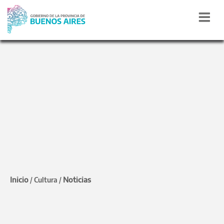
DEL 16 AL 28 DE JULIO
Comienzan las
Vacaciones Divertidas en
Mar del Plata
Inicio
Noticias
/
Cultura
/
El ciclo incluye espectáculos de teatro, clown,
artes circenses, música y talleres para las
infancias. Las actividades tendrán lugar en el
Centro Provincial de las Artes Teatro