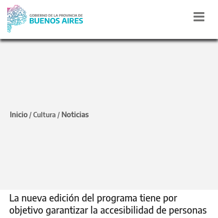
VIERNES 28
El Instituto Cultural llega
Inicio
Noticias
/
Cultura
/
a Berisso con el
programa “Puentes
Culturales”
La nueva edición del programa tiene por
objetivo garantizar la accesibilidad de personas