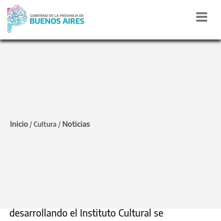
FORMACIÓN
Provincia ofrece nuevas
Inicio
Noticias
/
Cultura
/
capacitaciones para
trabajadores de ámbitos
culturales
Como parte de los talleres formativos que viene
desarrollando el Instituto Cultural se