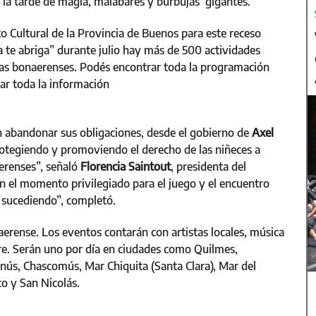
r la tarde de magia, malabares y burbujas gigantes.
to Cultural de la Provincia de Buenos para este receso
ra te abriga” durante julio hay más de 500 actividades
ilias bonaerenses. Podés encontrar toda la programación
ar toda la información
abandonar sus obligaciones, desde el gobierno de
Axel
rotegiendo y promoviendo el derecho de las niñeces a
aerenses”, señaló
Florencia Saintout
, presidenta del
on el momento privilegiado para el juego y el encuentro
a sucediendo”, completó.
aerense. Los eventos contarán con artistas locales, música
re. Serán uno por día en ciudades como Quilmes,
nús, Chascomús, Mar Chiquita (Santa Clara), Mar del
o y San Nicolás.