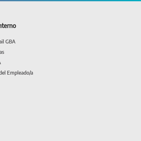
nterno
il GBA
as
A
 del Empleado/a