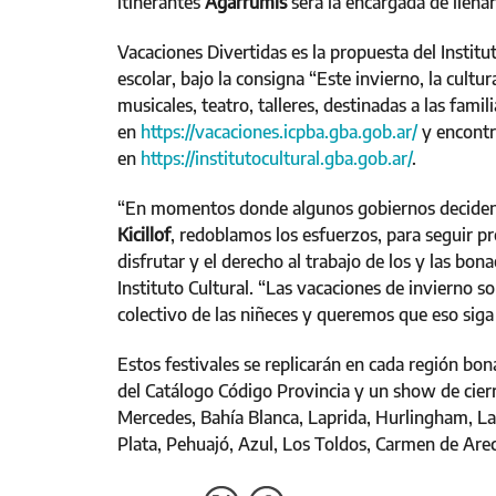
itinerantes
Agarrumis
será la encargada de llena
Vacaciones Divertidas es la propuesta del Institu
escolar, bajo la consigna “Este invierno, la cultu
musicales, teatro, talleres, destinadas a las fam
en
https://vacaciones.icpba.gba.gob.ar/
y encontr
en
https://institutocultural.gba.gob.ar/
.
“En momentos donde algunos gobiernos deciden 
Kicillof
, redoblamos los esfuerzos, para seguir p
disfrutar y el derecho al trabajo de los y las bon
Instituto Cultural. “Las vacaciones de invierno s
colectivo de las niñeces y queremos que eso sig
Estos festivales se replicarán en cada región bon
del Catálogo Código Provincia y un show de cier
Mercedes, Bahía Blanca, Laprida, Hurlingham, La
Plata, Pehuajó, Azul, Los Toldos, Carmen de Arec