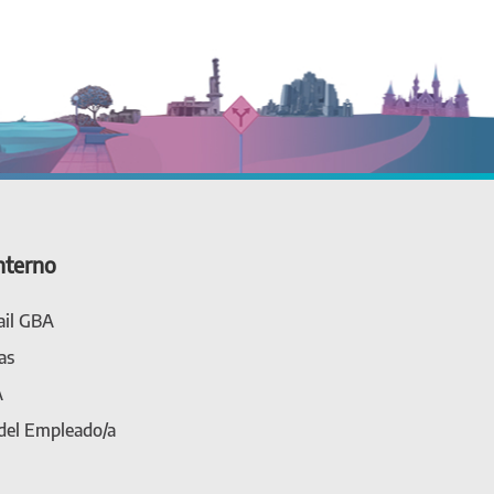
nterno
il GBA
as
A
 del Empleado/a