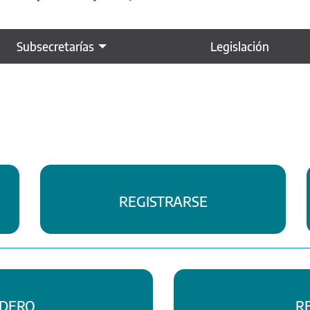
Subsecretarías
Legislación
REGISTRARSE
ADERO
R