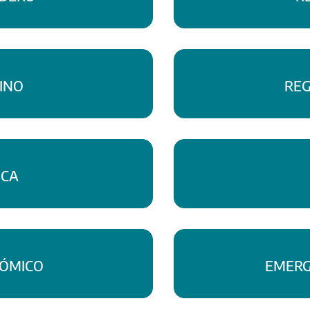
INO
REG
SCA
NÓMICO
EMERG