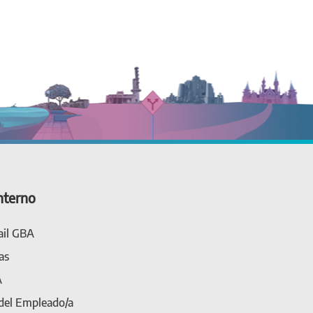
nterno
il GBA
as
A
 del Empleado/a